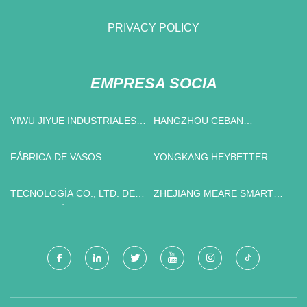
PRIVACY POLICY
EMPRESA SOCIA
YIWU JIYUE INDUSTRIALES
HANGZHOU CEBAN
CO., LTD
COMERCIO CO., LTD.
FÁBRICA DE VASOS
YONGKANG HEYBETTER
TRANSPARENTES
TAZA CO., LIMITADO.
TECNOLOGÍA CO., LTD. DE
ZHEJIANG MEARE SMART
PROTECCIÓN CONTRA
TECH CO., LIMITADO
INCENDIOS DE JIANGSU
HENGYU